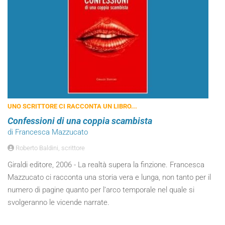
UNO SCRITTORE CI RACCONTA UN LIBRO...
Confessioni di una coppia scambista
di Francesca Mazzucato
Roberto Baldini, scrittore
Giraldi editore, 2006 - La realtà supera la finzione. Francesca
Mazzucato ci racconta una storia vera e lunga, non tanto per il
numero di pagine quanto per l’arco temporale nel quale si
svolgeranno le vicende narrate.