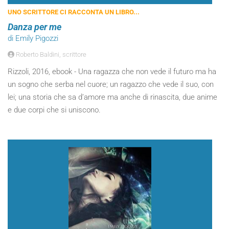
UNO SCRITTORE CI RACCONTA UN LIBRO...
Danza per me
di Emily Pigozzi
Roberto Baldini, scrittore
Rizzoli, 2016, ebook - Una ragazza che non vede il futuro ma ha
un sogno che serba nel cuore; un ragazzo che vede il suo, con
lei; una storia che sa d’amore ma anche di rinascita, due anime
e due corpi che si uniscono.