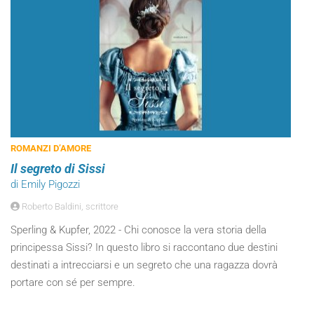
ROMANZI D’AMORE
Il segreto di Sissi
di Emily Pigozzi
Roberto Baldini, scrittore
Sperling & Kupfer, 2022 - Chi conosce la vera storia della
principessa Sissi? In questo libro si raccontano due destini
destinati a intrecciarsi e un segreto che una ragazza dovrà
portare con sé per sempre.