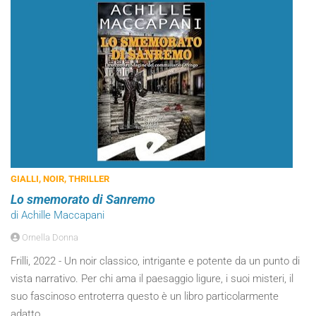
GIALLI, NOIR, THRILLER
Lo smemorato di Sanremo
di Achille Maccapani
Ornella Donna
Frilli, 2022 - Un noir classico, intrigante e potente da un punto di
vista narrativo. Per chi ama il paesaggio ligure, i suoi misteri, il
suo fascinoso entroterra questo è un libro particolarmente
adatto.