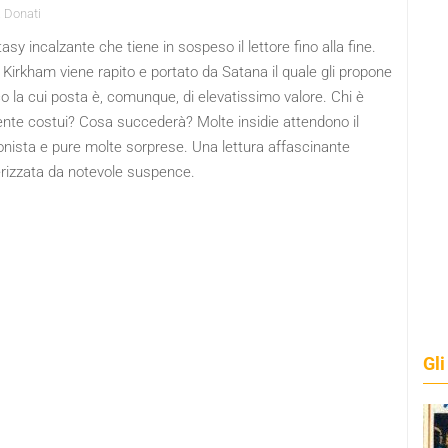
 Donati
asy incalzante che tiene in sospeso il lettore fino alla fine.
irkham viene rapito e portato da Satana il quale gli propone
o la cui posta è, comunque, di elevatissimo valore. Chi è
nte costui? Cosa succederà? Molte insidie attendono il
onista e pure molte sorprese. Una lettura affascinante
erizzata da notevole suspence.
Gli