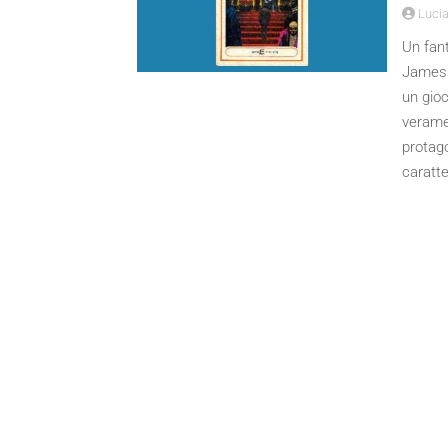
Lucia
Un fant
James K
un gioc
verame
protag
caratt