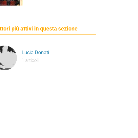
ettori più attivi in questa sezione
Lucia Donati
1 articoli