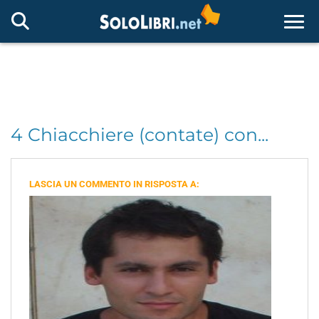
Togg
4 Chiacchiere (contate) con...
LASCIA UN COMMENTO IN RISPOSTA A: