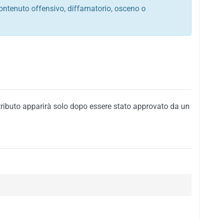
ontenuto offensivo, diffamatorio, osceno o
tato italiano e di quelle internazionali
ego, sarcastico, denigratorio e sbeffeggiatorio
citino alla violenza o alla trasgressione della legge
i al rispetto dell'ordine pubblico
della privacy di qualsiasi cittadino
i nei confronti di qualsiasi razza, popolo, cultura,
tributo apparirà solo dopo essere stato approvato da un
ari al rispetto del buon costume o contenenti
 siti vietati ai minori di anni 18
i propaganda politica, di partito o di fazione, che
alsiasi ideologia politica
enti messaggi pubblicitari o riconducibili ad azioni
nenti materiale protetto da copyright
 sola delle regole precedenti comporterà la non