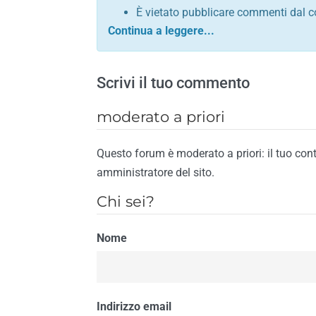
È vietato pubblicare commenti dal c
comunque contrario alle leggi dello S
Sono vietati commenti in tono sacril
È vietato pubblicare commenti che in
Scrivi il tuo commento
È vietato pubblicare commenti contrar
È vietato pubblicare commenti lesivi 
moderato a priori
È vietato pubblicare commenti razzist
religione
Questo forum è moderato a priori: il tuo con
È vietato pubblicare commenti contr
amministratore del sito.
materiale pornografico e link diretti a
Chi sei?
È vietato pubblicare commenti inerent
contengano riferimenti specifici a qu
Nome
È vietato pubblicare commenti conten
di spamming
È vietato pubblicare commenti conte
Il riscontro della violazione anche di una
Indirizzo email