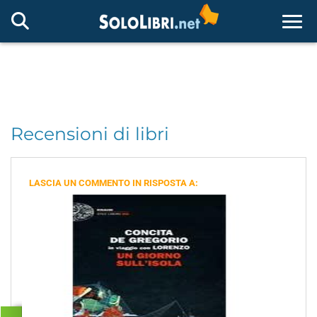
Togg
Recensioni di libri
LASCIA UN COMMENTO IN RISPOSTA A: