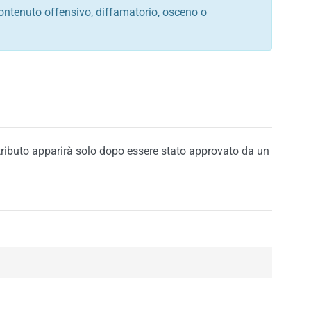
ontenuto offensivo, diffamatorio, osceno o
tato italiano e di quelle internazionali
ego, sarcastico, denigratorio e sbeffeggiatorio
citino alla violenza o alla trasgressione della legge
i al rispetto dell'ordine pubblico
della privacy di qualsiasi cittadino
i nei confronti di qualsiasi razza, popolo, cultura,
tributo apparirà solo dopo essere stato approvato da un
ari al rispetto del buon costume o contenenti
 siti vietati ai minori di anni 18
i propaganda politica, di partito o di fazione, che
alsiasi ideologia politica
enti messaggi pubblicitari o riconducibili ad azioni
nenti materiale protetto da copyright
 sola delle regole precedenti comporterà la non