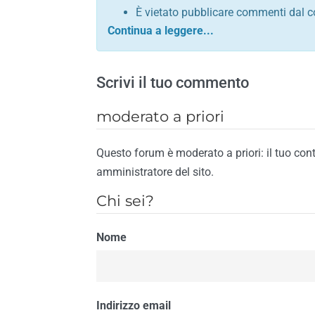
È vietato pubblicare commenti dal c
comunque contrario alle leggi dello S
Sono vietati commenti in tono sacril
È vietato pubblicare commenti che in
Scrivi il tuo commento
È vietato pubblicare commenti contrar
È vietato pubblicare commenti lesivi 
moderato a priori
È vietato pubblicare commenti razzist
religione
Questo forum è moderato a priori: il tuo con
È vietato pubblicare commenti contr
amministratore del sito.
materiale pornografico e link diretti a
Chi sei?
È vietato pubblicare commenti inerent
contengano riferimenti specifici a qu
Nome
È vietato pubblicare commenti conten
di spamming
È vietato pubblicare commenti conte
Il riscontro della violazione anche di una
Indirizzo email