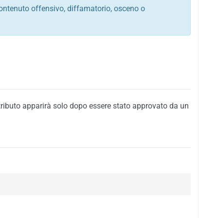
ontenuto offensivo, diffamatorio, osceno o
tato italiano e di quelle internazionali
ego, sarcastico, denigratorio e sbeffeggiatorio
citino alla violenza o alla trasgressione della legge
i al rispetto dell'ordine pubblico
della privacy di qualsiasi cittadino
i nei confronti di qualsiasi razza, popolo, cultura,
tributo apparirà solo dopo essere stato approvato da un
ari al rispetto del buon costume o contenenti
 siti vietati ai minori di anni 18
i propaganda politica, di partito o di fazione, che
alsiasi ideologia politica
enti messaggi pubblicitari o riconducibili ad azioni
nenti materiale protetto da copyright
 sola delle regole precedenti comporterà la non