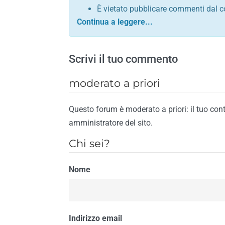
È vietato pubblicare commenti dal c
comunque contrario alle leggi dello S
Sono vietati commenti in tono sacril
È vietato pubblicare commenti che in
Scrivi il tuo commento
È vietato pubblicare commenti contrar
È vietato pubblicare commenti lesivi 
moderato a priori
È vietato pubblicare commenti razzist
religione
Questo forum è moderato a priori: il tuo con
È vietato pubblicare commenti contr
amministratore del sito.
materiale pornografico e link diretti a
Chi sei?
È vietato pubblicare commenti inerent
contengano riferimenti specifici a qu
Nome
È vietato pubblicare commenti conten
di spamming
È vietato pubblicare commenti conte
Il riscontro della violazione anche di una
Indirizzo email