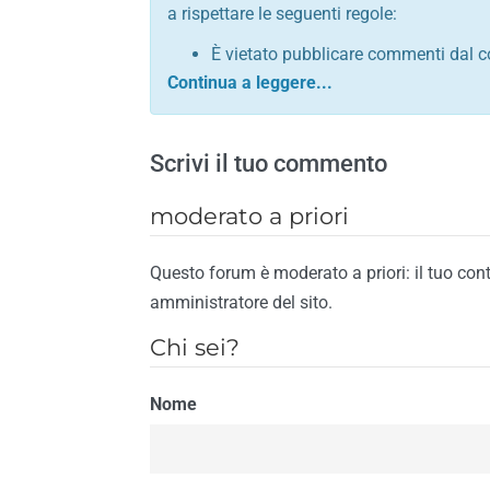
a rispettare le seguenti regole:
È vietato pubblicare commenti dal c
comunque contrario alle leggi dello S
Sono vietati commenti in tono sacril
È vietato pubblicare commenti che in
Scrivi il tuo commento
È vietato pubblicare commenti contrar
È vietato pubblicare commenti lesivi 
moderato a priori
È vietato pubblicare commenti razzist
religione
Questo forum è moderato a priori: il tuo con
È vietato pubblicare commenti contr
amministratore del sito.
materiale pornografico e link diretti a
Chi sei?
È vietato pubblicare commenti inerent
contengano riferimenti specifici a qu
Nome
È vietato pubblicare commenti conten
di spamming
È vietato pubblicare commenti conte