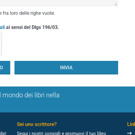
 fra loro delle righe vuote.
ali
ai sensi del Dlgs 196/03.
l mondo dei libri nella
Sei uno scrittore?
Link
ibri
Segui i nostri consigli e promuovi il tuo libro