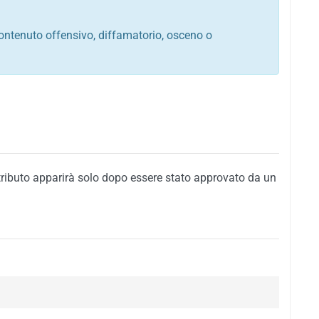
ontenuto offensivo, diffamatorio, osceno o
tato italiano e di quelle internazionali
ego, sarcastico, denigratorio e sbeffeggiatorio
citino alla violenza o alla trasgressione della legge
i al rispetto dell'ordine pubblico
della privacy di qualsiasi cittadino
i nei confronti di qualsiasi razza, popolo, cultura,
tributo apparirà solo dopo essere stato approvato da un
ari al rispetto del buon costume o contenenti
 siti vietati ai minori di anni 18
i propaganda politica, di partito o di fazione, che
alsiasi ideologia politica
enti messaggi pubblicitari o riconducibili ad azioni
nenti materiale protetto da copyright