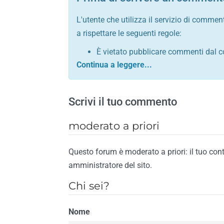
L'utente che utilizza il servizio di commen
a rispettare le seguenti regole:
È vietato pubblicare commenti dal c
comunque contrario alle leggi dello S
Sono vietati commenti in tono sacril
È vietato pubblicare commenti che in
Scrivi il tuo commento
È vietato pubblicare commenti contrar
È vietato pubblicare commenti lesivi 
moderato a priori
È vietato pubblicare commenti razzist
religione
Questo forum è moderato a priori: il tuo con
È vietato pubblicare commenti contr
amministratore del sito.
materiale pornografico e link diretti a
Chi sei?
È vietato pubblicare commenti inerent
contengano riferimenti specifici a qu
Nome
È vietato pubblicare commenti conten