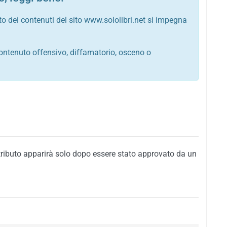
to dei contenuti del sito www.sololibri.net si impegna
ontenuto offensivo, diffamatorio, osceno o
tato italiano e di quelle internazionali
ego, sarcastico, denigratorio e sbeffeggiatorio
citino alla violenza o alla trasgressione della legge
i al rispetto dell'ordine pubblico
della privacy di qualsiasi cittadino
i nei confronti di qualsiasi razza, popolo, cultura,
tributo apparirà solo dopo essere stato approvato da un
ari al rispetto del buon costume o contenenti
 siti vietati ai minori di anni 18
i propaganda politica, di partito o di fazione, che
alsiasi ideologia politica
enti messaggi pubblicitari o riconducibili ad azioni