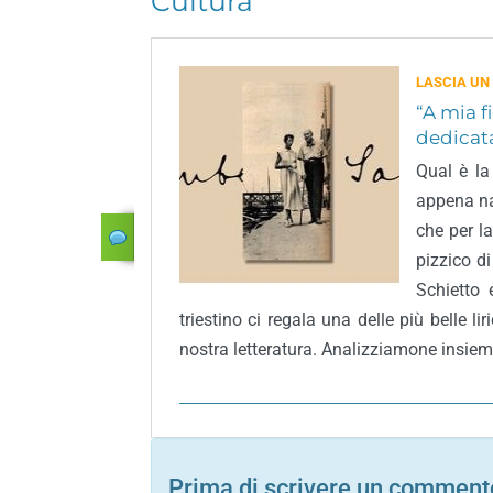
Cultura
LASCIA UN
“A mia f
dedicata
Qual è la
appena na
che per l
pizzico d
Schietto 
triestino ci regala una delle più belle li
nostra letteratura. Analizziamone insieme
Prima di scrivere un commento