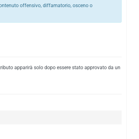
ontenuto offensivo, diffamatorio, osceno o
tato italiano e di quelle internazionali
ego, sarcastico, denigratorio e sbeffeggiatorio
citino alla violenza o alla trasgressione della legge
i al rispetto dell'ordine pubblico
della privacy di qualsiasi cittadino
i nei confronti di qualsiasi razza, popolo, cultura,
tributo apparirà solo dopo essere stato approvato da un
ari al rispetto del buon costume o contenenti
 siti vietati ai minori di anni 18
i propaganda politica, di partito o di fazione, che
alsiasi ideologia politica
enti messaggi pubblicitari o riconducibili ad azioni
nenti materiale protetto da copyright
 sola delle regole precedenti comporterà la non