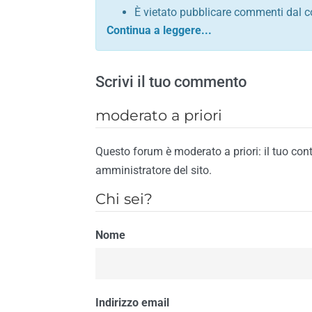
È vietato pubblicare commenti dal c
comunque contrario alle leggi dello S
Sono vietati commenti in tono sacril
È vietato pubblicare commenti che in
Scrivi il tuo commento
È vietato pubblicare commenti contrar
È vietato pubblicare commenti lesivi 
moderato a priori
È vietato pubblicare commenti razzist
religione
Questo forum è moderato a priori: il tuo con
È vietato pubblicare commenti contr
amministratore del sito.
materiale pornografico e link diretti a
Chi sei?
È vietato pubblicare commenti inerent
contengano riferimenti specifici a qu
Nome
È vietato pubblicare commenti conten
di spamming
È vietato pubblicare commenti conte
Il riscontro della violazione anche di una
Indirizzo email