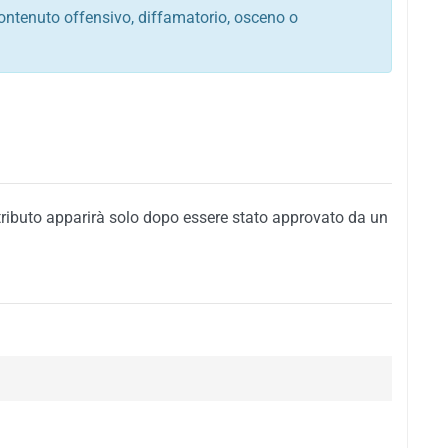
ontenuto offensivo, diffamatorio, osceno o
tato italiano e di quelle internazionali
ego, sarcastico, denigratorio e sbeffeggiatorio
citino alla violenza o alla trasgressione della legge
i al rispetto dell'ordine pubblico
della privacy di qualsiasi cittadino
i nei confronti di qualsiasi razza, popolo, cultura,
tributo apparirà solo dopo essere stato approvato da un
ari al rispetto del buon costume o contenenti
 siti vietati ai minori di anni 18
i propaganda politica, di partito o di fazione, che
alsiasi ideologia politica
enti messaggi pubblicitari o riconducibili ad azioni
nenti materiale protetto da copyright
 sola delle regole precedenti comporterà la non