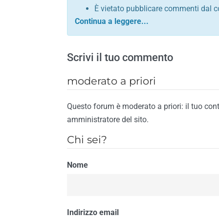
È vietato pubblicare commenti dal c
comunque contrario alle leggi dello S
Sono vietati commenti in tono sacril
È vietato pubblicare commenti che in
Scrivi il tuo commento
È vietato pubblicare commenti contrar
È vietato pubblicare commenti lesivi 
moderato a priori
È vietato pubblicare commenti razzist
religione
Questo forum è moderato a priori: il tuo con
È vietato pubblicare commenti contr
amministratore del sito.
materiale pornografico e link diretti a
Chi sei?
È vietato pubblicare commenti inerent
contengano riferimenti specifici a qu
Nome
È vietato pubblicare commenti conten
di spamming
È vietato pubblicare commenti conte
Il riscontro della violazione anche di una
Indirizzo email