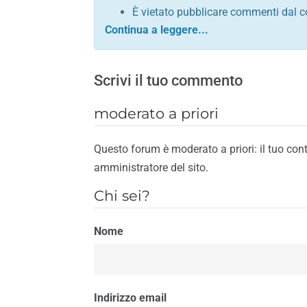
È vietato pubblicare commenti dal c
comunque contrario alle leggi dello S
Sono vietati commenti in tono sacril
È vietato pubblicare commenti che in
Scrivi il tuo commento
È vietato pubblicare commenti contrar
È vietato pubblicare commenti lesivi 
moderato a priori
È vietato pubblicare commenti razzist
religione
Questo forum è moderato a priori: il tuo con
È vietato pubblicare commenti contr
amministratore del sito.
materiale pornografico e link diretti a
Chi sei?
È vietato pubblicare commenti inerent
contengano riferimenti specifici a qu
Nome
È vietato pubblicare commenti conten
di spamming
È vietato pubblicare commenti conte
Il riscontro della violazione anche di una
Indirizzo email