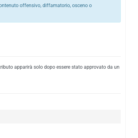
ontenuto offensivo, diffamatorio, osceno o
tato italiano e di quelle internazionali
ego, sarcastico, denigratorio e sbeffeggiatorio
citino alla violenza o alla trasgressione della legge
i al rispetto dell'ordine pubblico
della privacy di qualsiasi cittadino
i nei confronti di qualsiasi razza, popolo, cultura,
tributo apparirà solo dopo essere stato approvato da un
ari al rispetto del buon costume o contenenti
 siti vietati ai minori di anni 18
i propaganda politica, di partito o di fazione, che
alsiasi ideologia politica
enti messaggi pubblicitari o riconducibili ad azioni
nenti materiale protetto da copyright
 sola delle regole precedenti comporterà la non