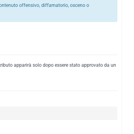
ontenuto offensivo, diffamatorio, osceno o
tato italiano e di quelle internazionali
ego, sarcastico, denigratorio e sbeffeggiatorio
citino alla violenza o alla trasgressione della legge
i al rispetto dell'ordine pubblico
della privacy di qualsiasi cittadino
i nei confronti di qualsiasi razza, popolo, cultura,
tributo apparirà solo dopo essere stato approvato da un
ari al rispetto del buon costume o contenenti
 siti vietati ai minori di anni 18
i propaganda politica, di partito o di fazione, che
alsiasi ideologia politica
enti messaggi pubblicitari o riconducibili ad azioni
nenti materiale protetto da copyright
 sola delle regole precedenti comporterà la non