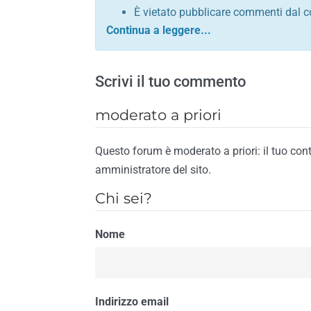
È vietato pubblicare commenti dal c
comunque contrario alle leggi dello S
Sono vietati commenti in tono sacril
È vietato pubblicare commenti che in
Scrivi il tuo commento
È vietato pubblicare commenti contrar
È vietato pubblicare commenti lesivi 
moderato a priori
È vietato pubblicare commenti razzist
religione
Questo forum è moderato a priori: il tuo con
È vietato pubblicare commenti contr
amministratore del sito.
materiale pornografico e link diretti a
Chi sei?
È vietato pubblicare commenti inerent
contengano riferimenti specifici a qu
Nome
È vietato pubblicare commenti conten
di spamming
È vietato pubblicare commenti conte
Il riscontro della violazione anche di una
Indirizzo email