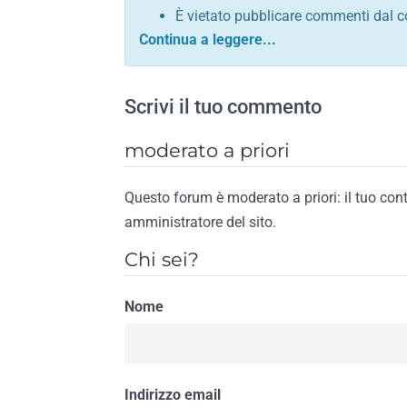
È vietato pubblicare commenti dal c
comunque contrario alle leggi dello S
Sono vietati commenti in tono sacril
È vietato pubblicare commenti che in
Scrivi il tuo commento
È vietato pubblicare commenti contrar
È vietato pubblicare commenti lesivi 
moderato a priori
È vietato pubblicare commenti razzist
religione
Questo forum è moderato a priori: il tuo con
È vietato pubblicare commenti contr
amministratore del sito.
materiale pornografico e link diretti a
Chi sei?
È vietato pubblicare commenti inerent
contengano riferimenti specifici a qu
Nome
È vietato pubblicare commenti conten
di spamming
È vietato pubblicare commenti conte
Il riscontro della violazione anche di una
Indirizzo email