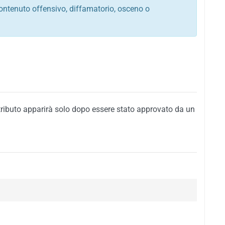
ontenuto offensivo, diffamatorio, osceno o
tato italiano e di quelle internazionali
ego, sarcastico, denigratorio e sbeffeggiatorio
citino alla violenza o alla trasgressione della legge
i al rispetto dell'ordine pubblico
della privacy di qualsiasi cittadino
i nei confronti di qualsiasi razza, popolo, cultura,
tributo apparirà solo dopo essere stato approvato da un
ari al rispetto del buon costume o contenenti
 siti vietati ai minori di anni 18
i propaganda politica, di partito o di fazione, che
alsiasi ideologia politica
enti messaggi pubblicitari o riconducibili ad azioni
nenti materiale protetto da copyright
 sola delle regole precedenti comporterà la non