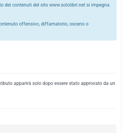
to dei contenuti del sito www.sololibri.net si impegna
ontenuto offensivo, diffamatorio, osceno o
tato italiano e di quelle internazionali
ego, sarcastico, denigratorio e sbeffeggiatorio
citino alla violenza o alla trasgressione della legge
i al rispetto dell'ordine pubblico
della privacy di qualsiasi cittadino
i nei confronti di qualsiasi razza, popolo, cultura,
tributo apparirà solo dopo essere stato approvato da un
ari al rispetto del buon costume o contenenti
 siti vietati ai minori di anni 18
i propaganda politica, di partito o di fazione, che
alsiasi ideologia politica
enti messaggi pubblicitari o riconducibili ad azioni