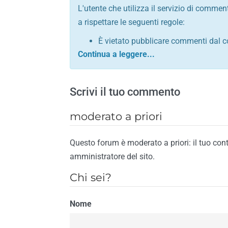
L'utente che utilizza il servizio di commen
a rispettare le seguenti regole:
È vietato pubblicare commenti dal c
comunque contrario alle leggi dello S
Sono vietati commenti in tono sacril
È vietato pubblicare commenti che in
Scrivi il tuo commento
È vietato pubblicare commenti contrar
È vietato pubblicare commenti lesivi 
moderato a priori
È vietato pubblicare commenti razzist
religione
Questo forum è moderato a priori: il tuo con
È vietato pubblicare commenti contr
amministratore del sito.
materiale pornografico e link diretti a
Chi sei?
È vietato pubblicare commenti inerent
contengano riferimenti specifici a qu
Nome
È vietato pubblicare commenti conten
di spamming