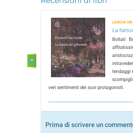
Recensioni di libri
LASCIA UN
La fatto
Bollati 
affilatis
aristocr
intravede
tendaggi e
scompiglia
veri sentimenti dei suoi protagonisti.
Prima di scrivere un commento