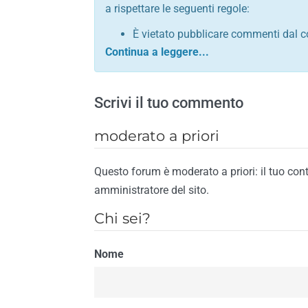
a rispettare le seguenti regole:
È vietato pubblicare commenti dal c
comunque contrario alle leggi dello S
Sono vietati commenti in tono sacril
È vietato pubblicare commenti che in
Scrivi il tuo commento
È vietato pubblicare commenti contrar
È vietato pubblicare commenti lesivi 
moderato a priori
È vietato pubblicare commenti razzist
religione
Questo forum è moderato a priori: il tuo con
È vietato pubblicare commenti contr
amministratore del sito.
materiale pornografico e link diretti a
Chi sei?
È vietato pubblicare commenti inerent
contengano riferimenti specifici a qu
Nome
È vietato pubblicare commenti conten
di spamming
È vietato pubblicare commenti conte