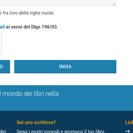
 fra loro delle righe vuote.
ali
ai sensi del Dlgs 196/03.
l mondo dei libri nella
Sei uno scrittore?
Link
ibri
Segui i nostri consigli e promuovi il tuo libro