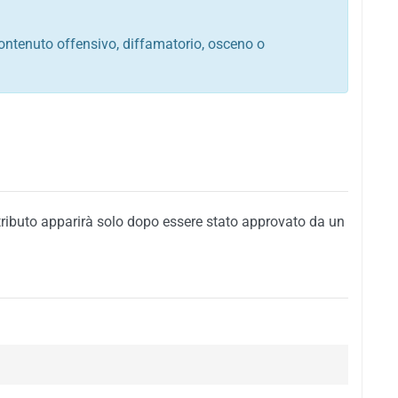
ontenuto offensivo, diffamatorio, osceno o
tato italiano e di quelle internazionali
ego, sarcastico, denigratorio e sbeffeggiatorio
citino alla violenza o alla trasgressione della legge
i al rispetto dell'ordine pubblico
della privacy di qualsiasi cittadino
i nei confronti di qualsiasi razza, popolo, cultura,
tributo apparirà solo dopo essere stato approvato da un
ari al rispetto del buon costume o contenenti
 siti vietati ai minori di anni 18
i propaganda politica, di partito o di fazione, che
alsiasi ideologia politica
enti messaggi pubblicitari o riconducibili ad azioni
nenti materiale protetto da copyright