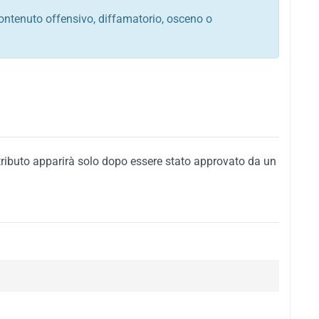
ontenuto offensivo, diffamatorio, osceno o
tato italiano e di quelle internazionali
ego, sarcastico, denigratorio e sbeffeggiatorio
citino alla violenza o alla trasgressione della legge
i al rispetto dell'ordine pubblico
della privacy di qualsiasi cittadino
i nei confronti di qualsiasi razza, popolo, cultura,
tributo apparirà solo dopo essere stato approvato da un
ari al rispetto del buon costume o contenenti
 siti vietati ai minori di anni 18
i propaganda politica, di partito o di fazione, che
alsiasi ideologia politica
enti messaggi pubblicitari o riconducibili ad azioni
nenti materiale protetto da copyright
 sola delle regole precedenti comporterà la non