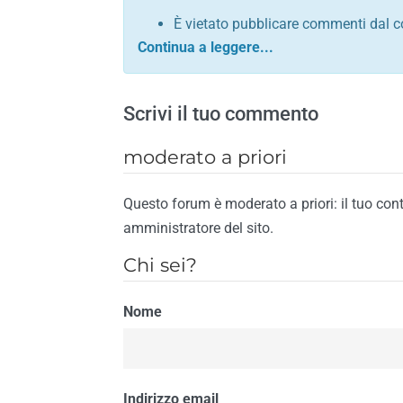
È vietato pubblicare commenti dal c
comunque contrario alle leggi dello S
Sono vietati commenti in tono sacril
È vietato pubblicare commenti che in
Scrivi il tuo commento
È vietato pubblicare commenti contrar
È vietato pubblicare commenti lesivi 
moderato a priori
È vietato pubblicare commenti razzist
religione
Questo forum è moderato a priori: il tuo con
È vietato pubblicare commenti contr
amministratore del sito.
materiale pornografico e link diretti a
Chi sei?
È vietato pubblicare commenti inerent
contengano riferimenti specifici a qu
Nome
È vietato pubblicare commenti conten
di spamming
È vietato pubblicare commenti conte
Il riscontro della violazione anche di una
Indirizzo email