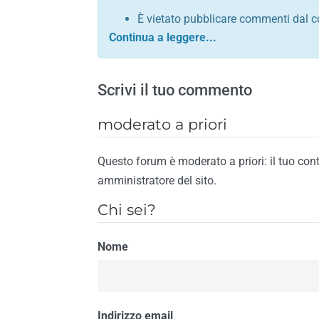
È vietato pubblicare commenti dal c
comunque contrario alle leggi dello S
Sono vietati commenti in tono sacril
È vietato pubblicare commenti che in
Scrivi il tuo commento
È vietato pubblicare commenti contrar
È vietato pubblicare commenti lesivi 
moderato a priori
È vietato pubblicare commenti razzist
religione
Questo forum è moderato a priori: il tuo con
È vietato pubblicare commenti contr
amministratore del sito.
materiale pornografico e link diretti a
Chi sei?
È vietato pubblicare commenti inerent
contengano riferimenti specifici a qu
Nome
È vietato pubblicare commenti conten
di spamming
È vietato pubblicare commenti conte
Il riscontro della violazione anche di una
Indirizzo email