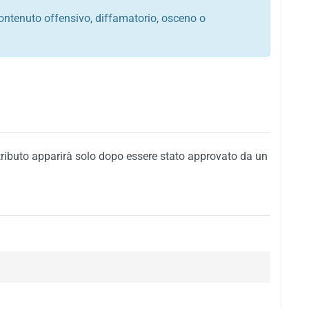
ontenuto offensivo, diffamatorio, osceno o
tato italiano e di quelle internazionali
ego, sarcastico, denigratorio e sbeffeggiatorio
citino alla violenza o alla trasgressione della legge
i al rispetto dell'ordine pubblico
della privacy di qualsiasi cittadino
i nei confronti di qualsiasi razza, popolo, cultura,
tributo apparirà solo dopo essere stato approvato da un
ari al rispetto del buon costume o contenenti
 siti vietati ai minori di anni 18
i propaganda politica, di partito o di fazione, che
alsiasi ideologia politica
enti messaggi pubblicitari o riconducibili ad azioni
nenti materiale protetto da copyright
 sola delle regole precedenti comporterà la non