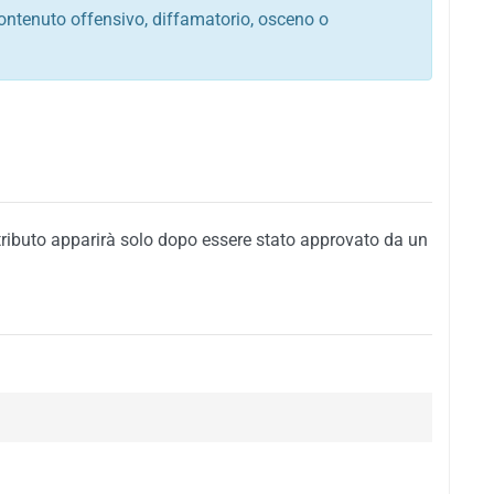
ontenuto offensivo, diffamatorio, osceno o
tato italiano e di quelle internazionali
ego, sarcastico, denigratorio e sbeffeggiatorio
citino alla violenza o alla trasgressione della legge
i al rispetto dell'ordine pubblico
della privacy di qualsiasi cittadino
i nei confronti di qualsiasi razza, popolo, cultura,
tributo apparirà solo dopo essere stato approvato da un
ari al rispetto del buon costume o contenenti
 siti vietati ai minori di anni 18
i propaganda politica, di partito o di fazione, che
alsiasi ideologia politica
enti messaggi pubblicitari o riconducibili ad azioni
nenti materiale protetto da copyright
 sola delle regole precedenti comporterà la non