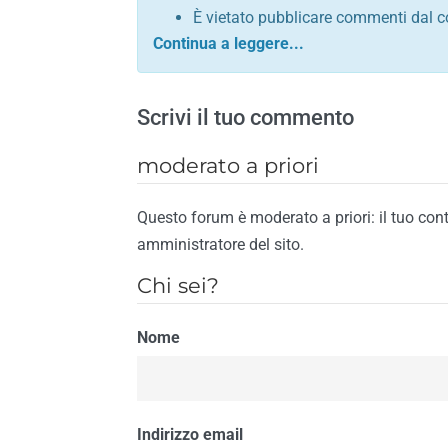
È vietato pubblicare commenti dal c
comunque contrario alle leggi dello S
Sono vietati commenti in tono sacril
È vietato pubblicare commenti che in
Scrivi il tuo commento
È vietato pubblicare commenti contrar
È vietato pubblicare commenti lesivi 
moderato a priori
È vietato pubblicare commenti razzist
religione
Questo forum è moderato a priori: il tuo con
È vietato pubblicare commenti contr
amministratore del sito.
materiale pornografico e link diretti a
Chi sei?
È vietato pubblicare commenti inerent
contengano riferimenti specifici a qu
Nome
È vietato pubblicare commenti conten
di spamming
È vietato pubblicare commenti conte
Il riscontro della violazione anche di una
Indirizzo email