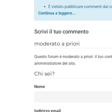
È vietato pubblicare commenti dal c
comunque contrario alle leggi dello S
Sono vietati commenti in tono sacril
È vietato pubblicare commenti che in
Scrivi il tuo commento
È vietato pubblicare commenti contrar
È vietato pubblicare commenti lesivi 
moderato a priori
È vietato pubblicare commenti razzist
religione
Questo forum è moderato a priori: il tuo con
È vietato pubblicare commenti contr
amministratore del sito.
materiale pornografico e link diretti a
Chi sei?
È vietato pubblicare commenti inerent
contengano riferimenti specifici a qu
Nome
È vietato pubblicare commenti conten
di spamming
È vietato pubblicare commenti conte
Il riscontro della violazione anche di una
Indirizzo email