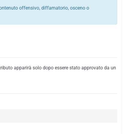
ontenuto offensivo, diffamatorio, osceno o
tato italiano e di quelle internazionali
ego, sarcastico, denigratorio e sbeffeggiatorio
citino alla violenza o alla trasgressione della legge
i al rispetto dell'ordine pubblico
della privacy di qualsiasi cittadino
i nei confronti di qualsiasi razza, popolo, cultura,
tributo apparirà solo dopo essere stato approvato da un
ari al rispetto del buon costume o contenenti
 siti vietati ai minori di anni 18
i propaganda politica, di partito o di fazione, che
alsiasi ideologia politica
enti messaggi pubblicitari o riconducibili ad azioni
nenti materiale protetto da copyright
 sola delle regole precedenti comporterà la non