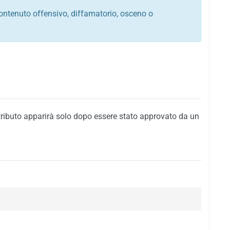
ontenuto offensivo, diffamatorio, osceno o
tato italiano e di quelle internazionali
ego, sarcastico, denigratorio e sbeffeggiatorio
citino alla violenza o alla trasgressione della legge
i al rispetto dell'ordine pubblico
della privacy di qualsiasi cittadino
i nei confronti di qualsiasi razza, popolo, cultura,
tributo apparirà solo dopo essere stato approvato da un
ari al rispetto del buon costume o contenenti
 siti vietati ai minori di anni 18
i propaganda politica, di partito o di fazione, che
alsiasi ideologia politica
enti messaggi pubblicitari o riconducibili ad azioni
nenti materiale protetto da copyright
 sola delle regole precedenti comporterà la non