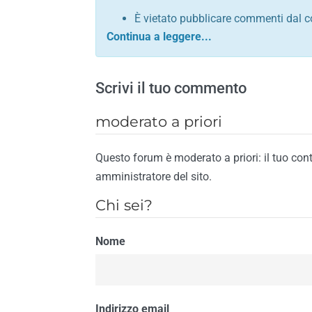
È vietato pubblicare commenti dal c
comunque contrario alle leggi dello S
Sono vietati commenti in tono sacril
È vietato pubblicare commenti che in
Scrivi il tuo commento
È vietato pubblicare commenti contrar
È vietato pubblicare commenti lesivi 
moderato a priori
È vietato pubblicare commenti razzist
religione
Questo forum è moderato a priori: il tuo con
È vietato pubblicare commenti contr
amministratore del sito.
materiale pornografico e link diretti a
Chi sei?
È vietato pubblicare commenti inerent
contengano riferimenti specifici a qu
Nome
È vietato pubblicare commenti conten
di spamming
È vietato pubblicare commenti conte
Il riscontro della violazione anche di una
Indirizzo email