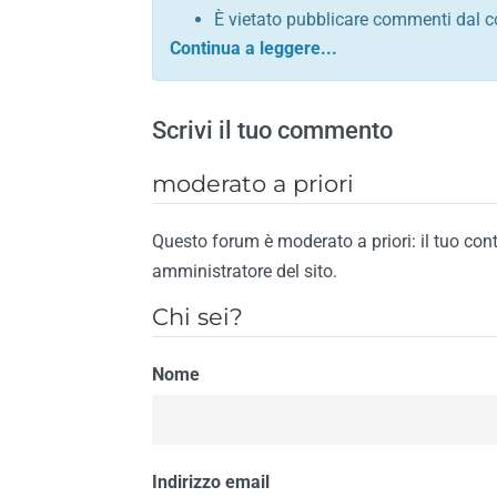
È vietato pubblicare commenti dal c
comunque contrario alle leggi dello S
Sono vietati commenti in tono sacril
È vietato pubblicare commenti che in
Scrivi il tuo commento
È vietato pubblicare commenti contrar
È vietato pubblicare commenti lesivi 
moderato a priori
È vietato pubblicare commenti razzist
religione
Questo forum è moderato a priori: il tuo con
È vietato pubblicare commenti contr
amministratore del sito.
materiale pornografico e link diretti a
Chi sei?
È vietato pubblicare commenti inerent
contengano riferimenti specifici a qu
Nome
È vietato pubblicare commenti conten
di spamming
È vietato pubblicare commenti conte
Il riscontro della violazione anche di una
Indirizzo email