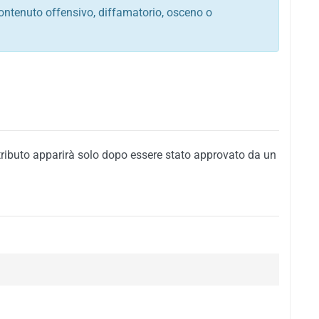
ontenuto offensivo, diffamatorio, osceno o
tato italiano e di quelle internazionali
ego, sarcastico, denigratorio e sbeffeggiatorio
citino alla violenza o alla trasgressione della legge
i al rispetto dell'ordine pubblico
della privacy di qualsiasi cittadino
i nei confronti di qualsiasi razza, popolo, cultura,
tributo apparirà solo dopo essere stato approvato da un
ari al rispetto del buon costume o contenenti
 siti vietati ai minori di anni 18
i propaganda politica, di partito o di fazione, che
alsiasi ideologia politica
enti messaggi pubblicitari o riconducibili ad azioni
nenti materiale protetto da copyright
 sola delle regole precedenti comporterà la non