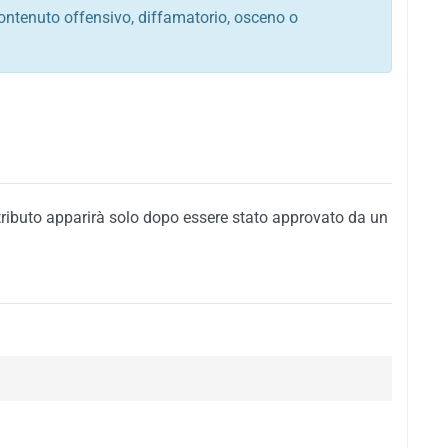
ontenuto offensivo, diffamatorio, osceno o
tato italiano e di quelle internazionali
ego, sarcastico, denigratorio e sbeffeggiatorio
citino alla violenza o alla trasgressione della legge
i al rispetto dell'ordine pubblico
della privacy di qualsiasi cittadino
i nei confronti di qualsiasi razza, popolo, cultura,
tributo apparirà solo dopo essere stato approvato da un
ari al rispetto del buon costume o contenenti
 siti vietati ai minori di anni 18
i propaganda politica, di partito o di fazione, che
alsiasi ideologia politica
enti messaggi pubblicitari o riconducibili ad azioni
nenti materiale protetto da copyright
 sola delle regole precedenti comporterà la non