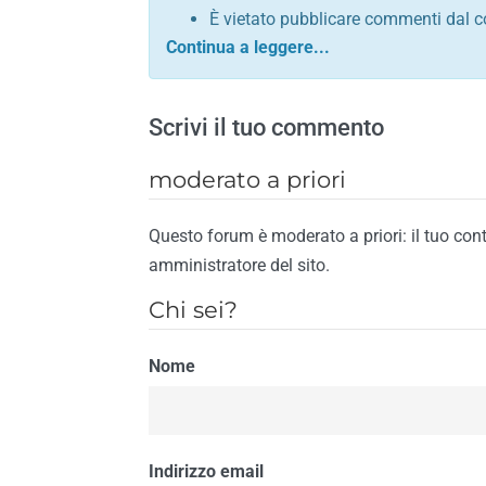
È vietato pubblicare commenti dal c
comunque contrario alle leggi dello S
Sono vietati commenti in tono sacril
È vietato pubblicare commenti che in
Scrivi il tuo commento
È vietato pubblicare commenti contrar
È vietato pubblicare commenti lesivi 
moderato a priori
È vietato pubblicare commenti razzist
religione
Questo forum è moderato a priori: il tuo con
È vietato pubblicare commenti contr
amministratore del sito.
materiale pornografico e link diretti a
Chi sei?
È vietato pubblicare commenti inerent
contengano riferimenti specifici a qu
Nome
È vietato pubblicare commenti conten
di spamming
È vietato pubblicare commenti conte
Il riscontro della violazione anche di una
Indirizzo email