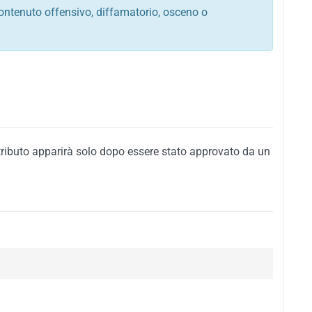
ontenuto offensivo, diffamatorio, osceno o
tato italiano e di quelle internazionali
ego, sarcastico, denigratorio e sbeffeggiatorio
citino alla violenza o alla trasgressione della legge
i al rispetto dell'ordine pubblico
della privacy di qualsiasi cittadino
i nei confronti di qualsiasi razza, popolo, cultura,
tributo apparirà solo dopo essere stato approvato da un
ari al rispetto del buon costume o contenenti
 siti vietati ai minori di anni 18
i propaganda politica, di partito o di fazione, che
alsiasi ideologia politica
enti messaggi pubblicitari o riconducibili ad azioni
nenti materiale protetto da copyright
 sola delle regole precedenti comporterà la non