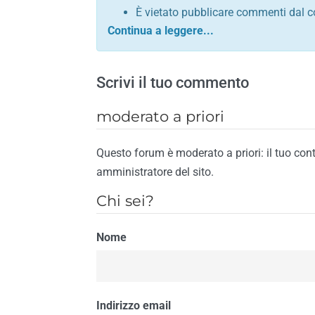
È vietato pubblicare commenti dal c
comunque contrario alle leggi dello S
Sono vietati commenti in tono sacril
È vietato pubblicare commenti che in
Scrivi il tuo commento
È vietato pubblicare commenti contrar
È vietato pubblicare commenti lesivi 
moderato a priori
È vietato pubblicare commenti razzist
religione
Questo forum è moderato a priori: il tuo con
È vietato pubblicare commenti contr
amministratore del sito.
materiale pornografico e link diretti a
Chi sei?
È vietato pubblicare commenti inerent
contengano riferimenti specifici a qu
Nome
È vietato pubblicare commenti conten
di spamming
È vietato pubblicare commenti conte
Il riscontro della violazione anche di una
Indirizzo email