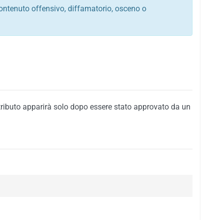
ontenuto offensivo, diffamatorio, osceno o
tato italiano e di quelle internazionali
ego, sarcastico, denigratorio e sbeffeggiatorio
citino alla violenza o alla trasgressione della legge
i al rispetto dell'ordine pubblico
della privacy di qualsiasi cittadino
i nei confronti di qualsiasi razza, popolo, cultura,
tributo apparirà solo dopo essere stato approvato da un
ari al rispetto del buon costume o contenenti
 siti vietati ai minori di anni 18
i propaganda politica, di partito o di fazione, che
alsiasi ideologia politica
enti messaggi pubblicitari o riconducibili ad azioni
nenti materiale protetto da copyright
 sola delle regole precedenti comporterà la non