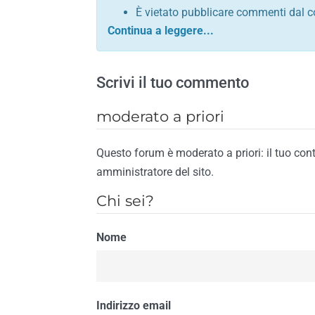
È vietato pubblicare commenti dal c
comunque contrario alle leggi dello S
Sono vietati commenti in tono sacril
È vietato pubblicare commenti che in
Scrivi il tuo commento
È vietato pubblicare commenti contrar
È vietato pubblicare commenti lesivi 
moderato a priori
È vietato pubblicare commenti razzist
religione
Questo forum è moderato a priori: il tuo con
È vietato pubblicare commenti contr
amministratore del sito.
materiale pornografico e link diretti a
Chi sei?
È vietato pubblicare commenti inerent
contengano riferimenti specifici a qu
Nome
È vietato pubblicare commenti conten
di spamming
È vietato pubblicare commenti conte
Il riscontro della violazione anche di una
Indirizzo email