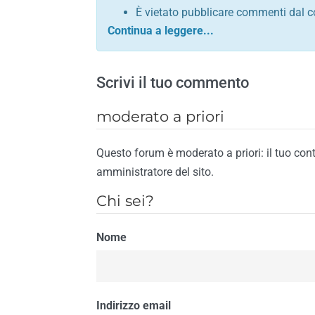
È vietato pubblicare commenti dal c
comunque contrario alle leggi dello S
Sono vietati commenti in tono sacril
È vietato pubblicare commenti che in
Scrivi il tuo commento
È vietato pubblicare commenti contrar
È vietato pubblicare commenti lesivi 
moderato a priori
È vietato pubblicare commenti razzist
religione
Questo forum è moderato a priori: il tuo con
È vietato pubblicare commenti contr
amministratore del sito.
materiale pornografico e link diretti a
Chi sei?
È vietato pubblicare commenti inerent
contengano riferimenti specifici a qu
Nome
È vietato pubblicare commenti conten
di spamming
È vietato pubblicare commenti conte
Il riscontro della violazione anche di una
Indirizzo email