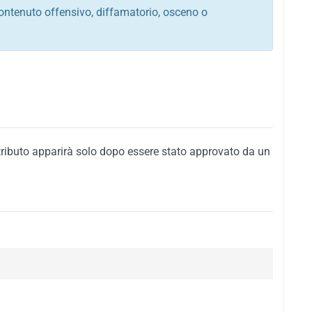
ontenuto offensivo, diffamatorio, osceno o
tato italiano e di quelle internazionali
ego, sarcastico, denigratorio e sbeffeggiatorio
citino alla violenza o alla trasgressione della legge
i al rispetto dell'ordine pubblico
della privacy di qualsiasi cittadino
i nei confronti di qualsiasi razza, popolo, cultura,
tributo apparirà solo dopo essere stato approvato da un
ari al rispetto del buon costume o contenenti
 siti vietati ai minori di anni 18
i propaganda politica, di partito o di fazione, che
alsiasi ideologia politica
enti messaggi pubblicitari o riconducibili ad azioni
nenti materiale protetto da copyright
 sola delle regole precedenti comporterà la non