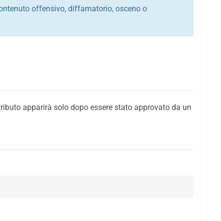
ontenuto offensivo, diffamatorio, osceno o
tato italiano e di quelle internazionali
ego, sarcastico, denigratorio e sbeffeggiatorio
citino alla violenza o alla trasgressione della legge
i al rispetto dell'ordine pubblico
della privacy di qualsiasi cittadino
i nei confronti di qualsiasi razza, popolo, cultura,
tributo apparirà solo dopo essere stato approvato da un
ari al rispetto del buon costume o contenenti
 siti vietati ai minori di anni 18
i propaganda politica, di partito o di fazione, che
alsiasi ideologia politica
enti messaggi pubblicitari o riconducibili ad azioni
nenti materiale protetto da copyright
 sola delle regole precedenti comporterà la non