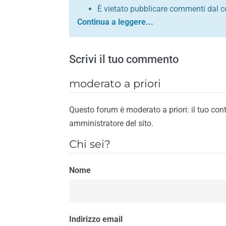
È vietato pubblicare commenti dal c
comunque contrario alle leggi dello S
Sono vietati commenti in tono sacril
È vietato pubblicare commenti che in
Scrivi il tuo commento
È vietato pubblicare commenti contrar
È vietato pubblicare commenti lesivi 
moderato a priori
È vietato pubblicare commenti razzist
religione
Questo forum è moderato a priori: il tuo con
È vietato pubblicare commenti contr
amministratore del sito.
materiale pornografico e link diretti a
Chi sei?
È vietato pubblicare commenti inerent
contengano riferimenti specifici a qu
Nome
È vietato pubblicare commenti conten
di spamming
È vietato pubblicare commenti conte
Il riscontro della violazione anche di una
Indirizzo email