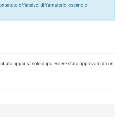
ontenuto offensivo, diffamatorio, osceno o
tato italiano e di quelle internazionali
ego, sarcastico, denigratorio e sbeffeggiatorio
citino alla violenza o alla trasgressione della legge
i al rispetto dell'ordine pubblico
della privacy di qualsiasi cittadino
i nei confronti di qualsiasi razza, popolo, cultura,
tributo apparirà solo dopo essere stato approvato da un
ari al rispetto del buon costume o contenenti
 siti vietati ai minori di anni 18
i propaganda politica, di partito o di fazione, che
alsiasi ideologia politica
enti messaggi pubblicitari o riconducibili ad azioni
nenti materiale protetto da copyright
 sola delle regole precedenti comporterà la non