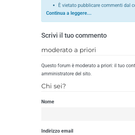
È vietato pubblicare commenti dal c
comunque contrario alle leggi dello S
Sono vietati commenti in tono sacril
È vietato pubblicare commenti che in
Scrivi il tuo commento
È vietato pubblicare commenti contrar
È vietato pubblicare commenti lesivi 
moderato a priori
È vietato pubblicare commenti razzist
religione
Questo forum è moderato a priori: il tuo con
È vietato pubblicare commenti contr
amministratore del sito.
materiale pornografico e link diretti a
Chi sei?
È vietato pubblicare commenti inerent
contengano riferimenti specifici a qu
Nome
È vietato pubblicare commenti conten
di spamming
È vietato pubblicare commenti conte
Il riscontro della violazione anche di una
Indirizzo email