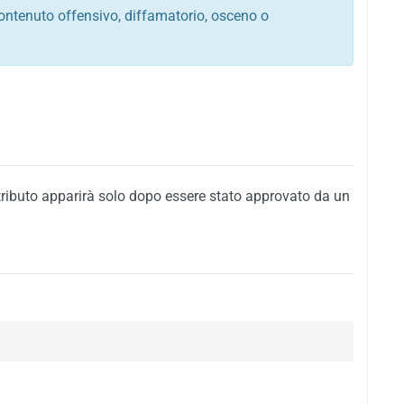
ontenuto offensivo, diffamatorio, osceno o
tato italiano e di quelle internazionali
ego, sarcastico, denigratorio e sbeffeggiatorio
citino alla violenza o alla trasgressione della legge
i al rispetto dell'ordine pubblico
della privacy di qualsiasi cittadino
i nei confronti di qualsiasi razza, popolo, cultura,
tributo apparirà solo dopo essere stato approvato da un
ari al rispetto del buon costume o contenenti
 siti vietati ai minori di anni 18
i propaganda politica, di partito o di fazione, che
alsiasi ideologia politica
enti messaggi pubblicitari o riconducibili ad azioni
nenti materiale protetto da copyright
 sola delle regole precedenti comporterà la non