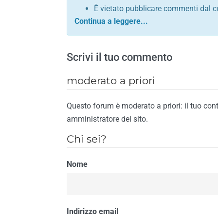
È vietato pubblicare commenti dal c
comunque contrario alle leggi dello S
Sono vietati commenti in tono sacril
È vietato pubblicare commenti che in
Scrivi il tuo commento
È vietato pubblicare commenti contrar
È vietato pubblicare commenti lesivi 
moderato a priori
È vietato pubblicare commenti razzist
religione
Questo forum è moderato a priori: il tuo con
È vietato pubblicare commenti contr
amministratore del sito.
materiale pornografico e link diretti a
Chi sei?
È vietato pubblicare commenti inerent
contengano riferimenti specifici a qu
Nome
È vietato pubblicare commenti conten
di spamming
È vietato pubblicare commenti conte
Il riscontro della violazione anche di una
Indirizzo email