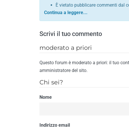
È vietato pubblicare commenti dal c
comunque contrario alle leggi dello S
Sono vietati commenti in tono sacril
È vietato pubblicare commenti che in
Scrivi il tuo commento
È vietato pubblicare commenti contrar
È vietato pubblicare commenti lesivi 
moderato a priori
È vietato pubblicare commenti razzist
religione
Questo forum è moderato a priori: il tuo con
È vietato pubblicare commenti contr
amministratore del sito.
materiale pornografico e link diretti a
Chi sei?
È vietato pubblicare commenti inerent
contengano riferimenti specifici a qu
Nome
È vietato pubblicare commenti conten
di spamming
È vietato pubblicare commenti conte
Il riscontro della violazione anche di una
Indirizzo email