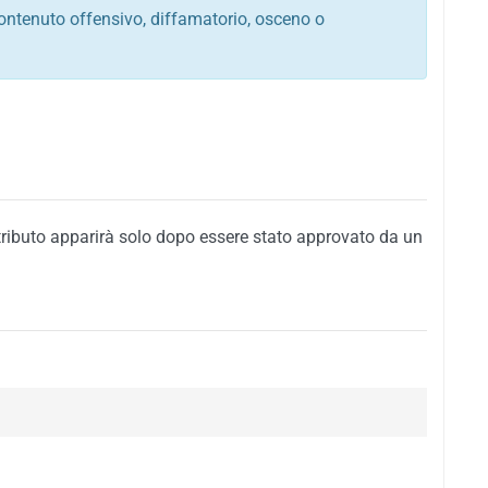
ontenuto offensivo, diffamatorio, osceno o
tato italiano e di quelle internazionali
ego, sarcastico, denigratorio e sbeffeggiatorio
citino alla violenza o alla trasgressione della legge
i al rispetto dell'ordine pubblico
della privacy di qualsiasi cittadino
i nei confronti di qualsiasi razza, popolo, cultura,
tributo apparirà solo dopo essere stato approvato da un
ari al rispetto del buon costume o contenenti
 siti vietati ai minori di anni 18
i propaganda politica, di partito o di fazione, che
alsiasi ideologia politica
enti messaggi pubblicitari o riconducibili ad azioni
nenti materiale protetto da copyright
 sola delle regole precedenti comporterà la non