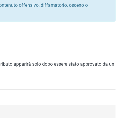
ontenuto offensivo, diffamatorio, osceno o
tato italiano e di quelle internazionali
ego, sarcastico, denigratorio e sbeffeggiatorio
citino alla violenza o alla trasgressione della legge
i al rispetto dell'ordine pubblico
della privacy di qualsiasi cittadino
i nei confronti di qualsiasi razza, popolo, cultura,
tributo apparirà solo dopo essere stato approvato da un
ari al rispetto del buon costume o contenenti
 siti vietati ai minori di anni 18
i propaganda politica, di partito o di fazione, che
alsiasi ideologia politica
enti messaggi pubblicitari o riconducibili ad azioni
nenti materiale protetto da copyright
 sola delle regole precedenti comporterà la non