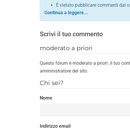
È vietato pubblicare commenti dal c
comunque contrario alle leggi dello S
Sono vietati commenti in tono sacril
È vietato pubblicare commenti che in
Scrivi il tuo commento
È vietato pubblicare commenti contrar
È vietato pubblicare commenti lesivi 
moderato a priori
È vietato pubblicare commenti razzist
religione
Questo forum è moderato a priori: il tuo con
È vietato pubblicare commenti contr
amministratore del sito.
materiale pornografico e link diretti a
Chi sei?
È vietato pubblicare commenti inerent
contengano riferimenti specifici a qu
Nome
È vietato pubblicare commenti conten
di spamming
È vietato pubblicare commenti conte
Il riscontro della violazione anche di una
Indirizzo email