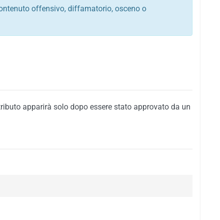
ontenuto offensivo, diffamatorio, osceno o
tato italiano e di quelle internazionali
ego, sarcastico, denigratorio e sbeffeggiatorio
citino alla violenza o alla trasgressione della legge
i al rispetto dell'ordine pubblico
della privacy di qualsiasi cittadino
i nei confronti di qualsiasi razza, popolo, cultura,
tributo apparirà solo dopo essere stato approvato da un
ari al rispetto del buon costume o contenenti
 siti vietati ai minori di anni 18
i propaganda politica, di partito o di fazione, che
alsiasi ideologia politica
enti messaggi pubblicitari o riconducibili ad azioni
nenti materiale protetto da copyright
 sola delle regole precedenti comporterà la non