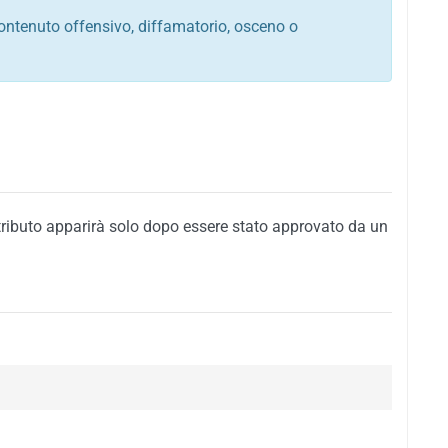
ontenuto offensivo, diffamatorio, osceno o
tato italiano e di quelle internazionali
ego, sarcastico, denigratorio e sbeffeggiatorio
citino alla violenza o alla trasgressione della legge
i al rispetto dell'ordine pubblico
della privacy di qualsiasi cittadino
i nei confronti di qualsiasi razza, popolo, cultura,
tributo apparirà solo dopo essere stato approvato da un
ari al rispetto del buon costume o contenenti
 siti vietati ai minori di anni 18
i propaganda politica, di partito o di fazione, che
alsiasi ideologia politica
enti messaggi pubblicitari o riconducibili ad azioni
nenti materiale protetto da copyright
 sola delle regole precedenti comporterà la non