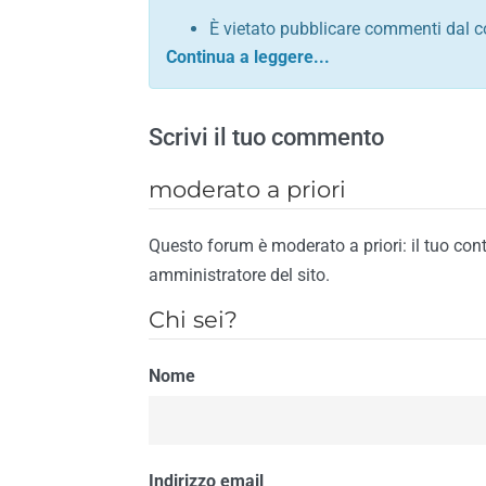
È vietato pubblicare commenti dal c
comunque contrario alle leggi dello S
Sono vietati commenti in tono sacril
È vietato pubblicare commenti che in
Scrivi il tuo commento
È vietato pubblicare commenti contrar
È vietato pubblicare commenti lesivi 
moderato a priori
È vietato pubblicare commenti razzist
religione
Questo forum è moderato a priori: il tuo con
È vietato pubblicare commenti contr
amministratore del sito.
materiale pornografico e link diretti a
Chi sei?
È vietato pubblicare commenti inerent
contengano riferimenti specifici a qu
Nome
È vietato pubblicare commenti conten
di spamming
È vietato pubblicare commenti conte
Il riscontro della violazione anche di una
Indirizzo email