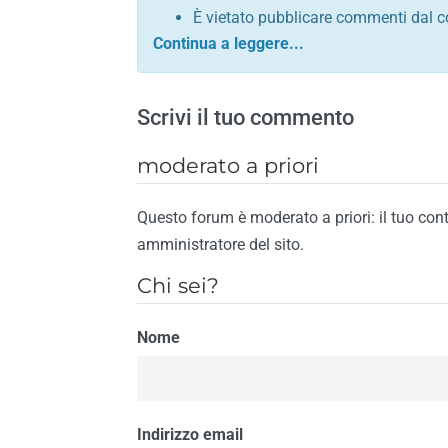
È vietato pubblicare commenti dal c
comunque contrario alle leggi dello S
Sono vietati commenti in tono sacril
È vietato pubblicare commenti che in
Scrivi il tuo commento
È vietato pubblicare commenti contrar
È vietato pubblicare commenti lesivi 
moderato a priori
È vietato pubblicare commenti razzist
religione
Questo forum è moderato a priori: il tuo con
È vietato pubblicare commenti contr
amministratore del sito.
materiale pornografico e link diretti a
Chi sei?
È vietato pubblicare commenti inerent
contengano riferimenti specifici a qu
Nome
È vietato pubblicare commenti conten
di spamming
È vietato pubblicare commenti conte
Il riscontro della violazione anche di una
Indirizzo email