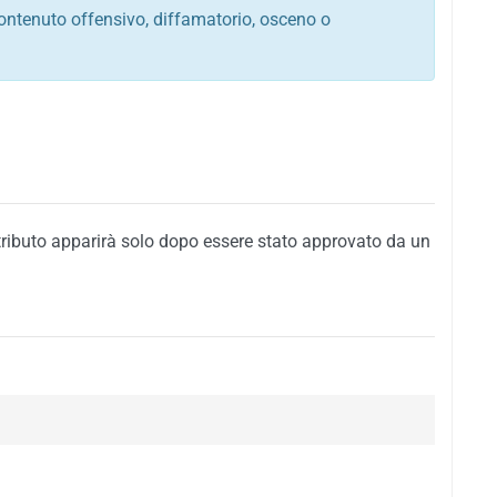
ontenuto offensivo, diffamatorio, osceno o
tato italiano e di quelle internazionali
ego, sarcastico, denigratorio e sbeffeggiatorio
citino alla violenza o alla trasgressione della legge
i al rispetto dell'ordine pubblico
della privacy di qualsiasi cittadino
i nei confronti di qualsiasi razza, popolo, cultura,
tributo apparirà solo dopo essere stato approvato da un
ari al rispetto del buon costume o contenenti
 siti vietati ai minori di anni 18
i propaganda politica, di partito o di fazione, che
alsiasi ideologia politica
enti messaggi pubblicitari o riconducibili ad azioni
nenti materiale protetto da copyright
 sola delle regole precedenti comporterà la non