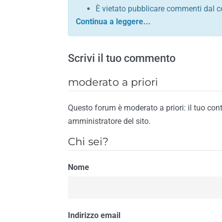
È vietato pubblicare commenti dal c
comunque contrario alle leggi dello S
Sono vietati commenti in tono sacril
È vietato pubblicare commenti che in
Scrivi il tuo commento
È vietato pubblicare commenti contrar
È vietato pubblicare commenti lesivi 
moderato a priori
È vietato pubblicare commenti razzist
religione
Questo forum è moderato a priori: il tuo con
È vietato pubblicare commenti contr
amministratore del sito.
materiale pornografico e link diretti a
Chi sei?
È vietato pubblicare commenti inerent
contengano riferimenti specifici a qu
Nome
È vietato pubblicare commenti conten
di spamming
È vietato pubblicare commenti conte
Il riscontro della violazione anche di una
Indirizzo email