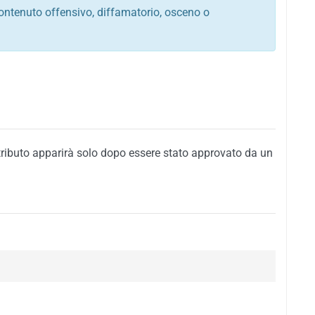
ontenuto offensivo, diffamatorio, osceno o
tato italiano e di quelle internazionali
ego, sarcastico, denigratorio e sbeffeggiatorio
citino alla violenza o alla trasgressione della legge
i al rispetto dell'ordine pubblico
della privacy di qualsiasi cittadino
i nei confronti di qualsiasi razza, popolo, cultura,
tributo apparirà solo dopo essere stato approvato da un
ari al rispetto del buon costume o contenenti
 siti vietati ai minori di anni 18
i propaganda politica, di partito o di fazione, che
alsiasi ideologia politica
enti messaggi pubblicitari o riconducibili ad azioni
nenti materiale protetto da copyright
 sola delle regole precedenti comporterà la non