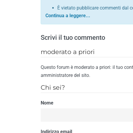
È vietato pubblicare commenti dal c
comunque contrario alle leggi dello S
Sono vietati commenti in tono sacril
È vietato pubblicare commenti che in
Scrivi il tuo commento
È vietato pubblicare commenti contrar
È vietato pubblicare commenti lesivi 
moderato a priori
È vietato pubblicare commenti razzist
religione
Questo forum è moderato a priori: il tuo con
È vietato pubblicare commenti contr
amministratore del sito.
materiale pornografico e link diretti a
Chi sei?
È vietato pubblicare commenti inerent
contengano riferimenti specifici a qu
Nome
È vietato pubblicare commenti conten
di spamming
È vietato pubblicare commenti conte
Il riscontro della violazione anche di una
Indirizzo email