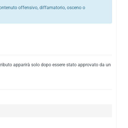
ontenuto offensivo, diffamatorio, osceno o
tato italiano e di quelle internazionali
ego, sarcastico, denigratorio e sbeffeggiatorio
citino alla violenza o alla trasgressione della legge
i al rispetto dell'ordine pubblico
della privacy di qualsiasi cittadino
i nei confronti di qualsiasi razza, popolo, cultura,
tributo apparirà solo dopo essere stato approvato da un
ari al rispetto del buon costume o contenenti
 siti vietati ai minori di anni 18
i propaganda politica, di partito o di fazione, che
alsiasi ideologia politica
enti messaggi pubblicitari o riconducibili ad azioni
nenti materiale protetto da copyright
 sola delle regole precedenti comporterà la non