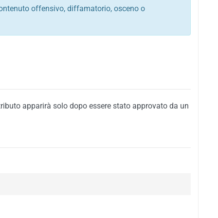
ontenuto offensivo, diffamatorio, osceno o
tato italiano e di quelle internazionali
ego, sarcastico, denigratorio e sbeffeggiatorio
citino alla violenza o alla trasgressione della legge
i al rispetto dell'ordine pubblico
della privacy di qualsiasi cittadino
i nei confronti di qualsiasi razza, popolo, cultura,
tributo apparirà solo dopo essere stato approvato da un
ari al rispetto del buon costume o contenenti
 siti vietati ai minori di anni 18
i propaganda politica, di partito o di fazione, che
alsiasi ideologia politica
enti messaggi pubblicitari o riconducibili ad azioni
nenti materiale protetto da copyright
 sola delle regole precedenti comporterà la non