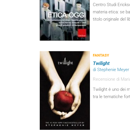
Centro Studi Ericks
materia etica: se ba
titolo originale del li
FANTASY
Twilight
di Stephenie Meyer
Recensione di Maria
Twilight è uno dei m
tra le tematiche fort