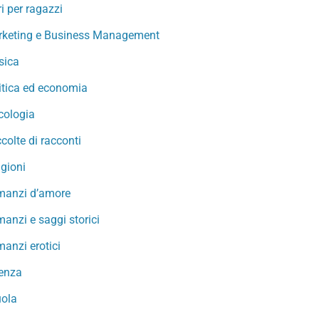
ri per ragazzi
keting e Business Management
sica
itica ed economia
cologia
colte di racconti
igioni
manzi d’amore
anzi e saggi storici
anzi erotici
enza
ola