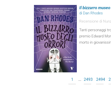
Il bizzarro museo 
di Dan Rhodes
Recensione di Nunz
Tanti personaggi tr
premio Edward Morga
morto in giovanissi
1
...
2493
2494
2