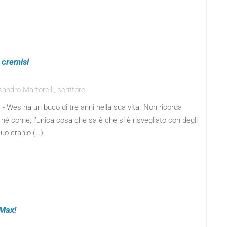
a cremisi
andro Martorelli, scrittore
 - Wes ha un buco di tre anni nella sua vita. Non ricorda
né come; l’unica cosa che sa è che si è risvegliato con degli
suo cranio (…)
 Max!