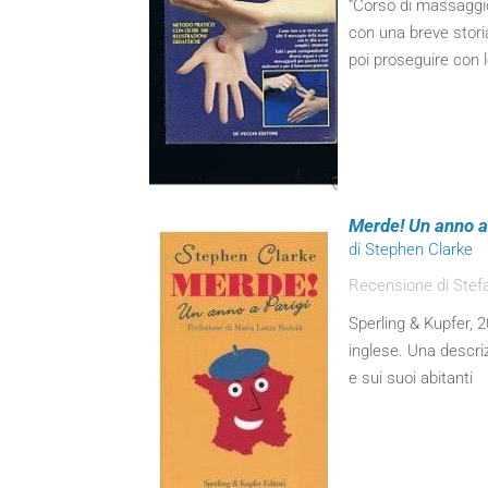
“Corso di massaggio
con una breve storia
poi proseguire con l
Merde! Un anno a
di Stephen Clarke
Recensione di Stefa
Sperling & Kupfer, 20
inglese. Una descriz
e sui suoi abitanti