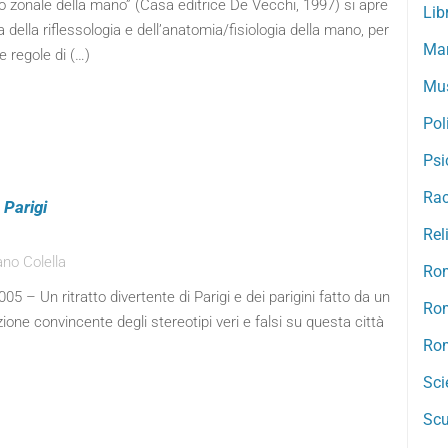
 zonale della mano” (Casa editrice De Vecchi, 1997) si apre
Lib
 della riflessologia e dell’anatomia/fisiologia della mano, per
Mar
e regole di (…)
Mu
Pol
Psi
Rac
 Parigi
Rel
no Colella
Ro
05 – Un ritratto divertente di Parigi e dei parigini fatto da un
Rom
ione convincente degli stereotipi veri e falsi su questa città
Rom
Sci
Scu