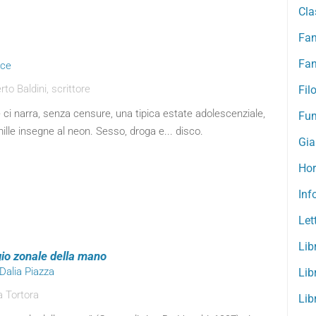
Cla
Fan
Fan
oce
o Baldini, scrittore
Fil
 ci narra, senza censure, una tipica estate adolescenziale,
Fum
lle insegne al neon. Sesso, droga e... disco.
Gial
Hor
Inf
Let
Lib
io zonale della mano
 Dalia Piazza
Lib
a Tortora
Lib