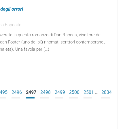
degli orrori
ia Esposito
overete in questo romanzo di Dan Rhodes, vincitore del
n Foster (uno dei più rinomati scrittori contemporanei,
ma età). Una favola per (…)
495
2496
2497
2498
2499
2500
2501
...
2834