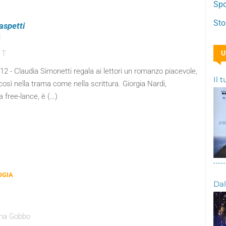
Spo
Sto
aspetti
i
 T
U
2012 - Claudia Simonetti regala ai lettori un romanzo piacevole,
Il 
così nella trama come nella scrittura. Giorgia Nardi,
a free-lance, è (…)
OGIA
Dal
ena Gobbo