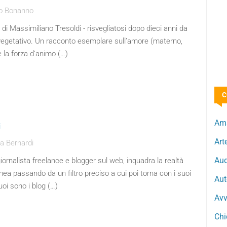
io Bonanno
e di Massimiliano Tresoldi - risvegliatosi dopo dieci anni da
vegetativo. Un racconto esemplare sull’amore (materno,
e la forza d’animo (…)
C
Ama
i
Art
a Bernardi
Aud
iornalista freelance e blogger sul web, inquadra la realtà
a passando da un filtro preciso a cui poi torna con i suoi
Aut
Suoi sono i blog (…)
Avv
Chi