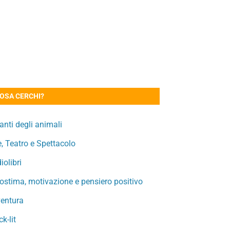
OSA CERCHI?
nti degli animali
e, Teatro e Spettacolo
iolibri
ostima, motivazione e pensiero positivo
entura
ck-lit