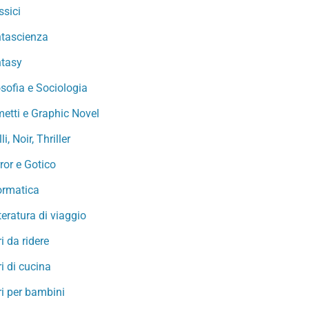
ssici
tascienza
tasy
osofia e Sociologia
etti e Graphic Novel
li, Noir, Thriller
ror e Gotico
ormatica
teratura di viaggio
ri da ridere
ri di cucina
ri per bambini