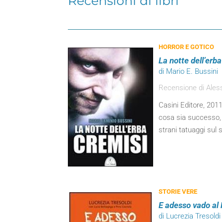
Recensioni di libri
HORROR E GOTICO
La notte dell’erb
di Mario E. Bussini
Recensione di Aless
Casini Editore, 2011
cosa sia successo, 
strani tatuaggi sul 
STORIE VERE
E adesso vado al
di Lucrezia Tresoldi