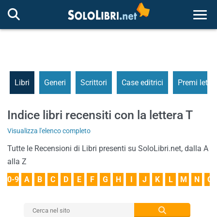
Togg
Libri
Generi
Scrittori
Case editrici
Premi letter
Indice libri recensiti con la lettera T
Visualizza l'elenco completo
Tutte le Recensioni di Libri presenti su SoloLibri.net, dalla A
alla Z
0-9
A
B
C
D
E
F
G
H
I
J
K
L
M
N
O