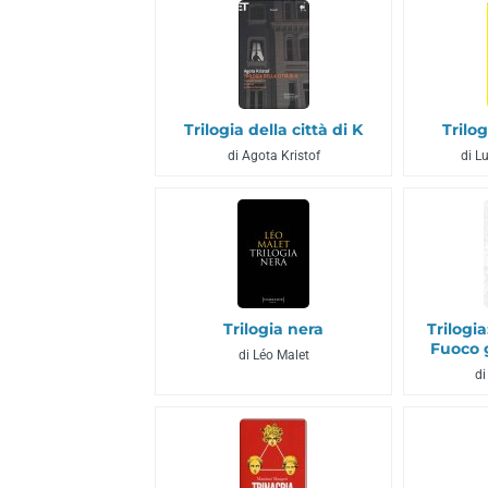
Trilogia della città di K
Trilog
di Agota Kristof
di L
Trilogia nera
Trilogi
Fuoco g
di Léo Malet
di