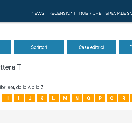
NEWS
RECENSIONI
RUBRICHE
SPECIALE S
Scrittori
Case editrici
P
ettera T
bri.net, dalla A alla Z
H
I
J
K
L
M
N
O
P
Q
R