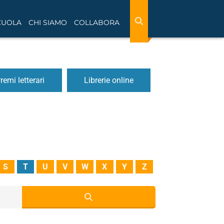
CUOLA
CHI SIAMO
COLLABORA
remi letterari
Librerie online
S
T
U
V
W
X
Y
Z