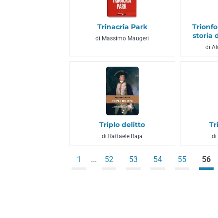
Trinacria Park
Trionf
storia
di Massimo Maugeri
di A
Triplo delitto
Tr
di Raffaele Raja
di
1
...
52
53
54
55
56