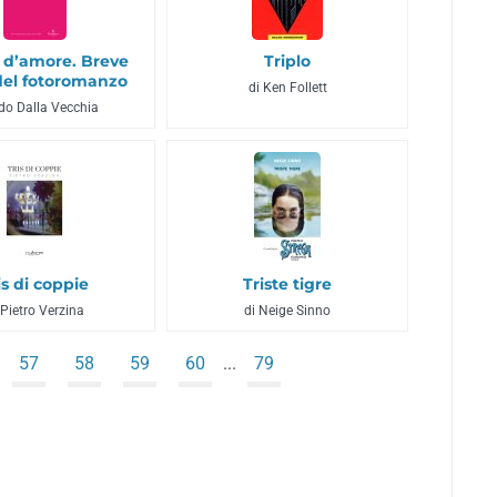
o d’amore. Breve
Triplo
 del fotoromanzo
di Ken Follett
ldo Dalla Vecchia
is di coppie
Triste tigre
 Pietro Verzina
di Neige Sinno
57
58
59
60
...
79