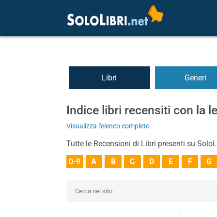
Libri
Generi
Indice libri recensiti con la l
Visualizza l'elenco completo
Tutte le Recensioni di Libri presenti su SoloLi
0-9
A
B
C
D
E
F
G