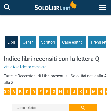
Togg
Libri
Generi
Scrittori
Case editrici
Premi letter
Indice libri recensiti con la lettera Q
Visualizza l'elenco completo
Tutte le Recensioni di Libri presenti su SoloLibri.net, dalla A
alla Z
0-9
A
B
C
D
E
F
G
H
I
J
K
L
M
N
O