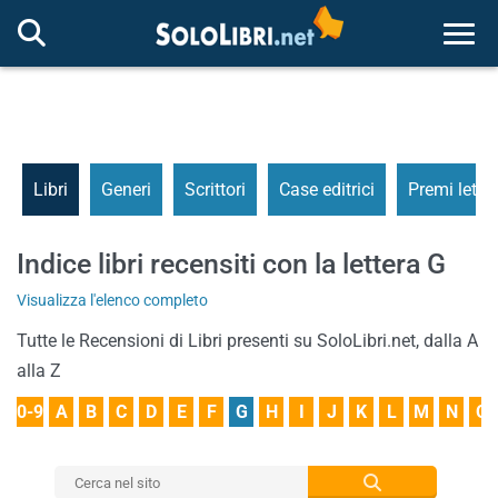
Togg
Libri
Generi
Scrittori
Case editrici
Premi letter
Indice libri recensiti con la lettera G
Visualizza l'elenco completo
Tutte le Recensioni di Libri presenti su SoloLibri.net, dalla A
alla Z
0-9
A
B
C
D
E
F
G
H
I
J
K
L
M
N
O