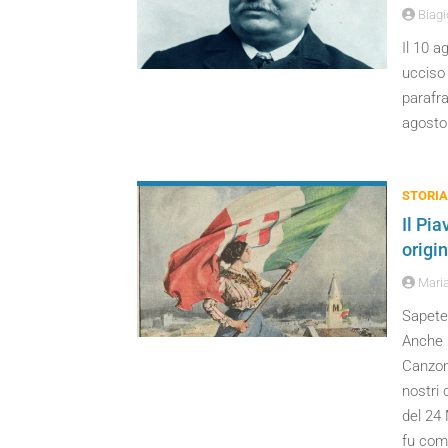
Biagio
Il 10 a
ucciso
parafra
agosto
STORIA
Il Pi
origin
Maria
Sapete 
Anche s
Canzon
nostri 
del 24 
fu comp