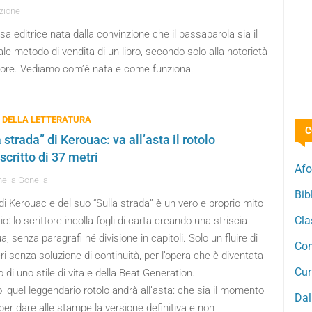
zione
a editrice nata dalla convinzione che il passaparola sia il
ale metodo di vendita di un libro, secondo solo alla notorietà
utore. Vediamo com’è nata e come funziona.
 DELLA LETTERATURA
C
 strada” di Kerouac: va all’asta il rotolo
critto di 37 metri
Afo
ella Gonella
Bib
di Kerouac e del suo “Sulla strada” è un vero e proprio mito
Cla
rio: lo scrittore incolla fogli di carta creando una striscia
a, senza paragrafi né divisione in capitoli. Solo un fluire di
Com
ri senza soluzione di continuità, per l’opera che è diventata
Cur
 di uno stile di vita e della Beat Generation.
 quel leggendario rotolo andrà all’asta: che sia il momento
Dal
per dare alle stampe la versione definitiva e non