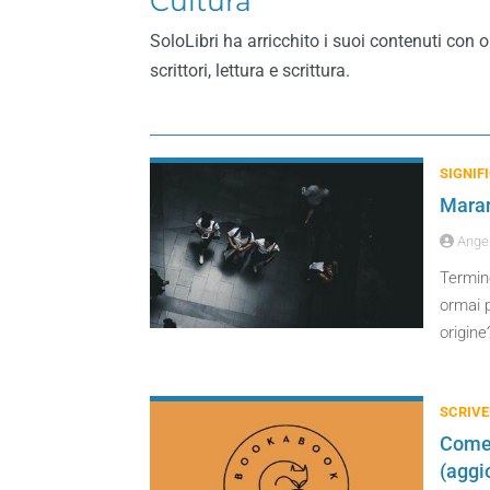
Cultura
SoloLibri ha arricchito i suoi contenuti con ol
scrittori, lettura e scrittura.
SIGNIFI
Maran
Angel
Termine
ormai p
origin
SCRIVE
Come 
(aggi