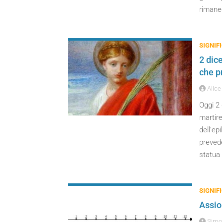
rimane
SIGNIFI
2 dic
che p
Alice 
Oggi 2 
martire
dell’ep
prevede
statua 
SIGNIFI
Assio
Simo