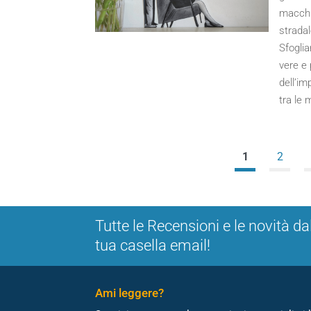
macchia
stradal
Sfoglia
vere e 
dell’im
tra le 
1
2
Tutte le Recensioni e le novità da
tua casella email!
Ami leggere?