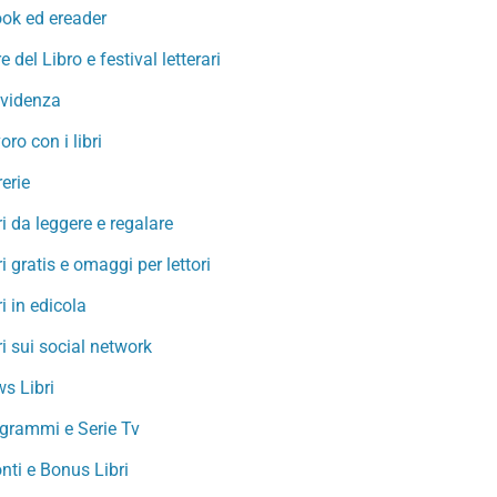
ok ed ereader
re del Libro e festival letterari
evidenza
oro con i libri
rerie
ri da leggere e regalare
ri gratis e omaggi per lettori
ri in edicola
ri sui social network
s Libri
grammi e Serie Tv
nti e Bonus Libri