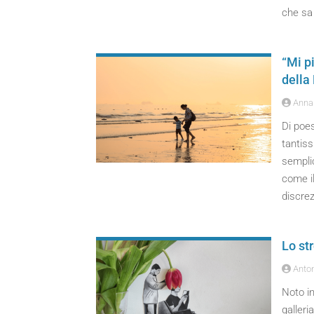
che sa 
“Mi p
dell
Annar
Di poe
tantiss
semplic
come il
discrez
Lo st
Anton
Noto in
galleri