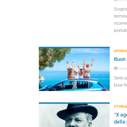
Scopria
termine
ricorre
postula
AFORIS
Buon f
Genny
Siete 
buon fe
STORIA
“X ag
della