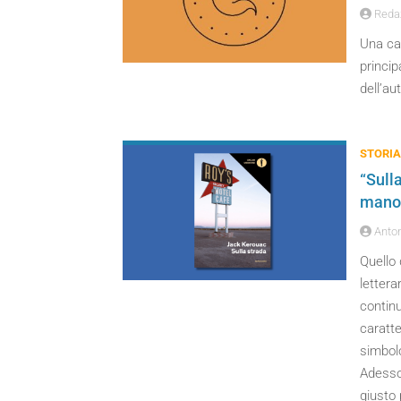
Reda
Una cas
princip
dell’a
STORIA
“Sulla
manos
Anton
Quello 
lettera
continu
caratte
simbolo
Adesso,
giusto 