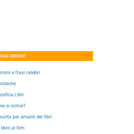
OSA CERCHI?
rismi e frasi celebri
lioteche
ssifica Libri
e si scrive?
iosità per amanti dei libri
 libro al film