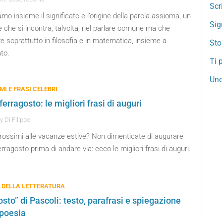
Scr
mo insieme il significato e l’origine della parola assioma, un
Sig
 che si incontra, talvolta, nel parlare comune ma che
re soprattutto in filosofia e in matematica, insieme a
Sto
to.
Ti p
Uno
MI E FRASI CELEBRI
erragosto: le migliori frasi di auguri
 Di Filippo
prossimi alle vacanze estive? Non dimenticate di augurare
rragosto prima di andare via: ecco le migliori frasi di auguri.
 DELLA LETTERATURA
osto” di Pascoli: testo, parafrasi e spiegazione
 poesia