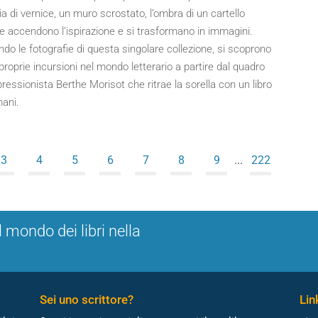
 di vernice, un muro scrostato, l’ombra di un cartello
e accendono l’ispirazione e si trasformano in immagini.
ndo le fotografie di questa singolare collezione, si scoprono
proprie incursioni nel mondo letterario a partire dal quadro
pressionista Berthe Morisot che ritrae la sorella con un libro
mani.
3
4
5
6
7
8
9
...
222
l mondo dei libri nella
Sei uno scrittore?
Link