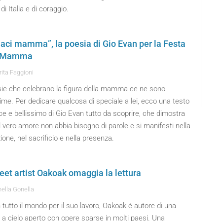
di Italia e di coraggio.
iaci mamma”, la poesia di Gio Evan per la Festa
a Mamma
ita Faggioni
sie che celebrano la figura della mamma ce ne sono
ime. Per dedicare qualcosa di speciale a lei, ecco una testo
e e bellissimo di Gio Evan tutto da scoprire, che dimostra
 vero amore non abbia bisogno di parole e si manifesti nella
ione, nel sacrificio e nella presenza.
reet artist Oakoak omaggia la lettura
ella Gonella
 tutto il mondo per il suo lavoro, Oakoak è autore di una
a a cielo aperto con opere sparse in molti paesi. Una