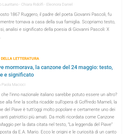
 Lauritano - Chiara Ridolfi - Eleonora Daniel
gosto 1867 Ruggero, il padre del poeta Giovanni Pascoli, fu
 mentre tornava a casa della sua famiglia. Scopriamo testo,
si, analisi e significato della poesia di Giovanni Pascoli: X
.
 DELLA LETTERATURA
ave mormorava, la canzone del 24 maggio: testo,
e e significato
 Paola Macioci
che l’inno nazionale italiano sarebbe potuto essere un altro?
e alla fine la scelta ricadde sull’opera di Goffredo Mameli, la
e del Piave è tutt’oggi molto popolare e certamente uno dei
canti patriottici più amati. Da molti ricordata come Canzone
Maggio per la data citata nel testo, “La leggenda del Piave”
osta da E.A. Mario. Ecco le origini e le curiosità di un canto