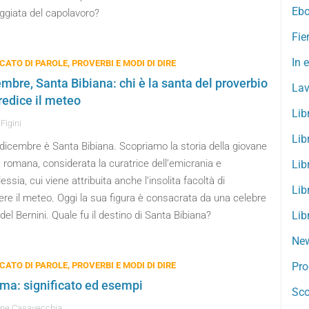
Ebo
ggiata del capolavoro?
Fie
In 
CATO DI PAROLE, PROVERBI E MODI DI DIRE
embre, Santa Bibiana: chi è la santa del proverbio
Lav
redice il meteo
Lib
Figini
Lib
dicembre è Santa Bibiana. Scopriamo la storia della giovane
 romana, considerata la curatrice dell’emicrania e
Lib
ilessia, cui viene attribuita anche l’insolita facoltà di
Lib
re il meteo. Oggi la sua figura è consacrata da una celebre
del Bernini. Quale fu il destino di Santa Bibiana?
Lib
New
CATO DI PAROLE, PROVERBI E MODI DI DIRE
Pro
ma: significato ed esempi
Sco
ne Casavecchia