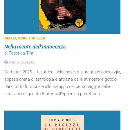
GIALLI, NOIR, THRILLER
Nella mente dell’innocenza
di Federica Tinti
Felice Laudadio
Damster, 2025 – L’autrice, bolognese, è laureata in psicologia,
appassionata di astrologia e attratta dalle atmosfere gotico-
dark: tutto funzionale allo sviluppo dei personaggi e delle
situazioni di questo thriller sull’Appenino porrettano.