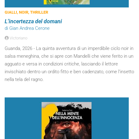
GIALLI, NOIR, THRILLER
L’incertezza del domani
di Gian Andrea Cerone
Victoriano
Guanda, 2026 - La quinta avventura di un imperdibile ciclo noir in
salsa meneghina, che si apre con Mandelli che viene ferito in un
agguato e versa in condizioni critiche, lasciando il lettore
invischiato dentro un ordito fitto e ben cadenzato, come l’insetto
nella tela del ragno.