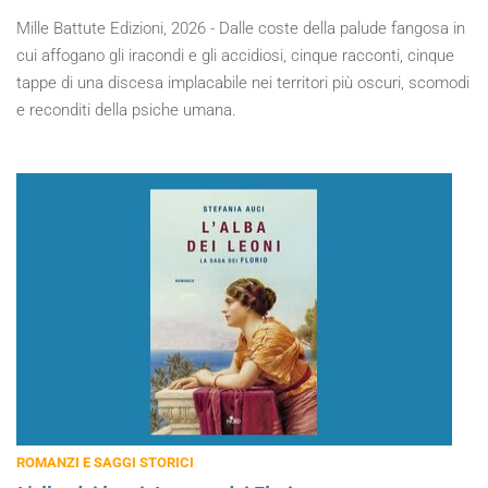
Mille Battute Edizioni, 2026 - Dalle coste della palude fangosa in
cui affogano gli iracondi e gli accidiosi, cinque racconti, cinque
tappe di una discesa implacabile nei territori più oscuri, scomodi
e reconditi della psiche umana.
ROMANZI E SAGGI STORICI