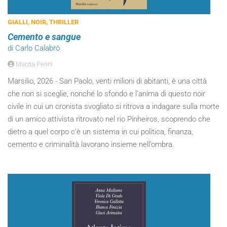
GIALLI, NOIR, THRILLER
Cemento e sangue
di Carlo Calabrò
Marzia Perini
Marsilio, 2026 - San Paolo, venti milioni di abitanti, è una città
che non si sceglie, nonché lo sfondo e l’anima di questo noir
civile in cui un cronista svogliato si ritrova a indagare sulla morte
di un amico attivista ritrovato nel rio Pinheiros, scoprendo che
dietro a quel corpo c’è un sistema in cui politica, finanza,
cemento e criminalità lavorano insieme nell’ombra.