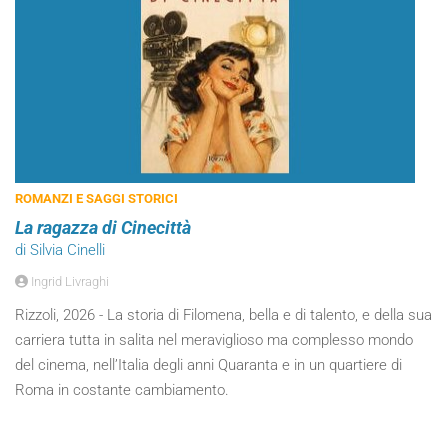
ROMANZI E SAGGI STORICI
La ragazza di Cinecittà
di Silvia Cinelli
Ingrid Livraghi
Rizzoli, 2026 - La storia di Filomena, bella e di talento, e della sua
carriera tutta in salita nel meraviglioso ma complesso mondo
del cinema, nell’Italia degli anni Quaranta e in un quartiere di
Roma in costante cambiamento.