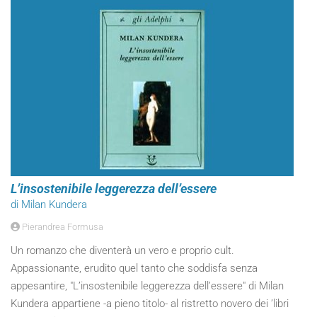
L’insostenibile leggerezza dell’essere
di Milan Kundera
Pierandrea Formusa
Un romanzo che diventerà un vero e proprio cult.
Appassionante, erudito quel tanto che soddisfa senza
appesantire, "L’insostenibile leggerezza dell’essere" di Milan
Kundera appartiene -a pieno titolo- al ristretto novero dei ’libri